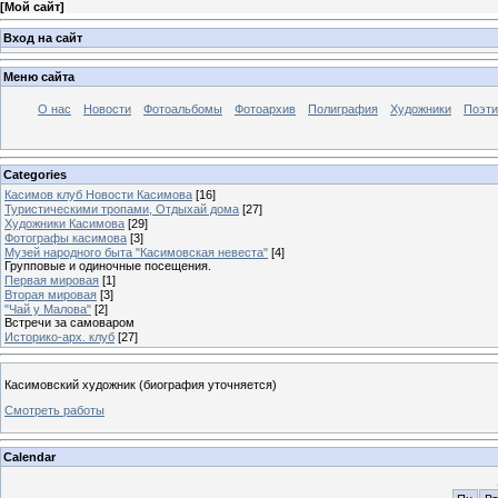
[
Мой сайт
]
Вход на сайт
Меню сайта
О нас
Новости
Фотоальбомы
Фотоархив
Полиграфия
Художники
Поэти
Categories
Касимов клуб Новости Касимова
[16]
Туристическими тропами, Отдыхай дома
[27]
Художники Касимова
[29]
Фотографы касимова
[3]
Музей народного быта "Касимовская невеста"
[4]
Групповые и одиночные посещения.
Первая мировая
[1]
Вторая мировая
[3]
"Чай у Малова"
[2]
Встречи за самоваром
Историко-арх. клуб
[27]
Касимовский художник (биография уточняется)
Смотреть работы
Calendar