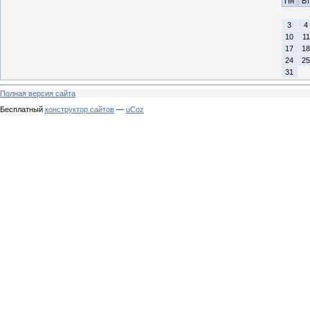
Пн
Вт
3
4
10
11
17
18
24
25
31
Полная версия сайта
Бесплатный
конструктор сайтов
—
uCoz