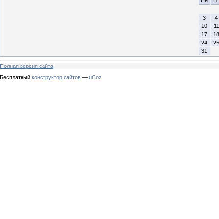
Пн
Вт
3
4
10
11
17
18
24
25
31
Полная версия сайта
Бесплатный
конструктор сайтов
—
uCoz