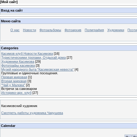
[
Мой сайт
]
Вход на сайт
Меню сайта
О нас
Новости
Фотоальбомы
Фотоархив
Полиграфия
Художники
Поэти
Categories
Касимов клуб Новости Касимова
[16]
Туристическими тропами, Отдыхай дома
[27]
Художники Касимова
[29]
Фотографы касимова
[3]
Музей народного быта "Касимовская невеста"
[4]
Групповые и одиночные посещения.
Первая мировая
[1]
Вторая мировая
[3]
"Чай у Малова"
[2]
Встречи за самоваром
Историко-арх. клуб
[27]
Касимовский художник
Смотреть работы художника Чарушева
Calendar