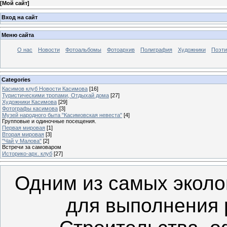
[
Мой сайт
]
Вход на сайт
Меню сайта
О нас
Новости
Фотоальбомы
Фотоархив
Полиграфия
Художники
Поэти
Categories
Касимов клуб Новости Касимова
[16]
Туристическими тропами, Отдыхай дома
[27]
Художники Касимова
[29]
Фотографы касимова
[3]
Музей народного быта "Касимовская невеста"
[4]
Групповые и одиночные посещения.
Первая мировая
[1]
Вторая мировая
[3]
"Чай у Малова"
[2]
Встречи за самоваром
Историко-арх. клуб
[27]
Одним из самых эколо
для выполнения 