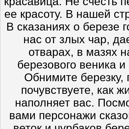
красавица. Не счесть 
ее красоту. В нашей ст
В сказаниях о березе 
нас от злых чар, да
отварах, в мазях н
березового веника и
Обнимите березку, 
почувствуете, как ж
наполняет вас. Посм
вами персонажи сказо
веток и чурбаков бер