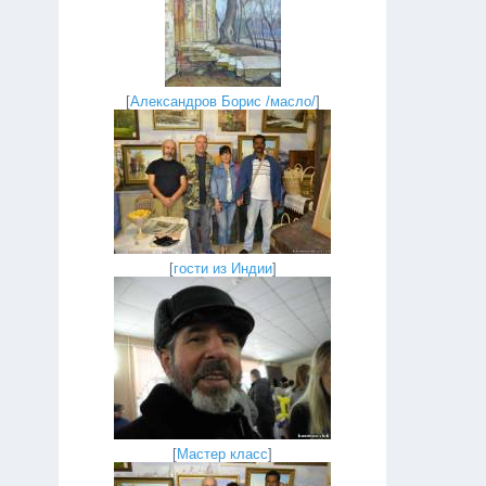
[
Александров Борис /масло/
]
[
гости из Индии
]
[
Мастер класс
]