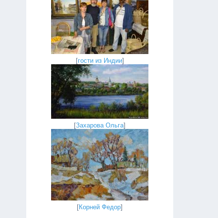
[
гости из Индии
]
[
Захарова Ольга
]
[
Корней Федор
]