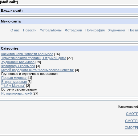
[
Мой сайт
]
Вход на сайт
Меню сайта
О нас
Новости
Фотоальбомы
Фотоархив
Полиграфия
Художники
Поэти
Categories
Касимов клуб Новости Касимова
[16]
Туристическими тропами, Отдыхай дома
[27]
Художники Касимова
[29]
Фотографы касимова
[3]
Музей народного быта "Касимовская невеста"
[4]
Групповые и одиночные посещения.
Первая мировая
[1]
Вторая мировая
[3]
"Чай у Малова"
[2]
Встречи за самоваром
Историко-арх. клуб
[27]
Касимовски
СМОТР
СМОТРЕ
СМОТРЕ