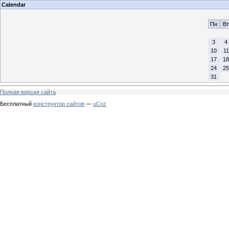
Calendar
Пн
Вт
3
4
10
11
17
18
24
25
31
Полная версия сайта
Бесплатный
конструктор сайтов
—
uCoz