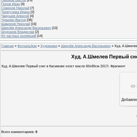
Попов Иван
[4]
Семенов Николай
[7]
Терегулова Ирина
[2]
Чарушев Алексей
[4]
Чувилин Виктор
[36]
Шамонов Николай
[16]
Шмелёв Александр Васильевич
[10]
Шурганов Владислав
[2]
Из частных коллекций
[14]
Главная
»
Фотоальбом
»
Художники
»
Шмелёв Александр Васильевич
»
Худ. А.Шмелев
Худ. А.Шмелев Первый снег
Худ. А.Шмелев Первый снег в Касимове холст масло 60х80см 2017г. Фрагмент
Добавле
Всего комментариев
:
0