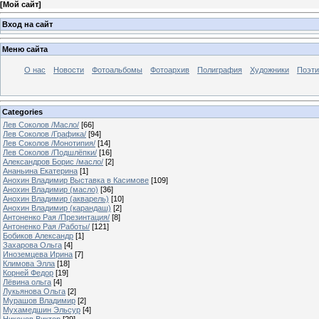
[
Мой сайт
]
Вход на сайт
Меню сайта
О нас
Новости
Фотоальбомы
Фотоархив
Полиграфия
Художники
Поэти
Categories
Лев Соколов /Масло/
[66]
Лев Соколов /Графика/
[94]
Лев Соколов /Монотипия/
[14]
Лев Соколов /Подшлёпки/
[16]
Александров Борис /масло/
[2]
Ананьина Екатерина
[1]
Анохин Владимир Выставка в Касимове
[109]
Анохин Владимир (масло)
[36]
Анохин Владимир (акварель)
[10]
Анохин Владимир (карандаш)
[2]
Антоненко Рая /Презинтация/
[8]
Антоненко Рая /Работы/
[121]
Бобиков Александр
[1]
Захарова Ольга
[4]
Иноземцева Ирина
[7]
Климова Элла
[18]
Корней Федор
[19]
Лёвина ольга
[4]
Лукьянова Ольга
[2]
Мурашов Владимир
[2]
Мухамедшин Эльсур
[4]
Никонов Виктор
[29]