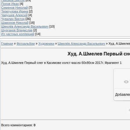
Попов Иван
[4]
Семенов Николай
[7]
Терегулова Ирина
[2]
Чарушев Алексей
[4]
Чувилин Виктор
[36]
Шамонов Николай
[16]
Шмелёв Александр Васильевич
[10]
Шурганов Владислав
[2]
Из частных коллекций
[14]
Главная
»
Фотоальбом
»
Художники
»
Шмелёв Александр Васильевич
»
Худ. А.Шмелев
Худ. А.Шмелев Первый снег
Худ. А.Шмелев Первый снег в Касимове холст масло 60х80см 2017г. Фрагмент 1
Добавле
Всего комментариев
:
0