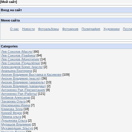
[
Мой сайт
]
Вход на сайт
Меню сайта
О нас
Новости
Фотоальбомы
Фотоархив
Полиграфия
Художники
Поэти
Categories
Лев Соколов /Масло/
[66]
Лев Соколов /Графика/
[94]
Лев Соколов /Монотипия/
[14]
Лев Соколов /Подшлёпки/
[16]
Александров Борис /масло/
[2]
Ананьина Екатерина
[1]
Анохин Владимир Выставка в Касимове
[109]
Анохин Владимир (масло)
[36]
Анохин Владимир (акварель)
[10]
Анохин Владимир (карандаш)
[2]
Антоненко Рая /Презинтация/
[8]
Антоненко Рая /Работы/
[121]
Бобиков Александр
[1]
Захарова Ольга
[4]
Иноземцева Ирина
[7]
Климова Элла
[18]
Корней Федор
[19]
Лёвина ольга
[4]
Лукьянова Ольга
[2]
Мурашов Владимир
[2]
Мухамедшин Эльсур
[4]
Никонов Виктор
[29]