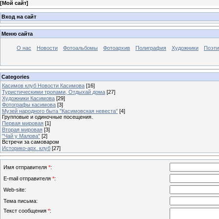
[
Мой сайт
]
Вход на сайт
Меню сайта
О нас
Новости
Фотоальбомы
Фотоархив
Полиграфия
Художники
Поэти
Categories
Касимов клуб Новости Касимова
[16]
Туристическими тропами, Отдыхай дома
[27]
Художники Касимова
[29]
Фотографы касимова
[3]
Музей народного быта "Касимовская невеста"
[4]
Групповые и одиночные посещения.
Первая мировая
[1]
Вторая мировая
[3]
"Чай у Малова"
[2]
Встречи за самоваром
Историко-арх. клуб
[27]
Имя отправителя
*
:
E-mail отправителя
*
:
Web-site:
Тема письма:
Текст сообщения
*
: