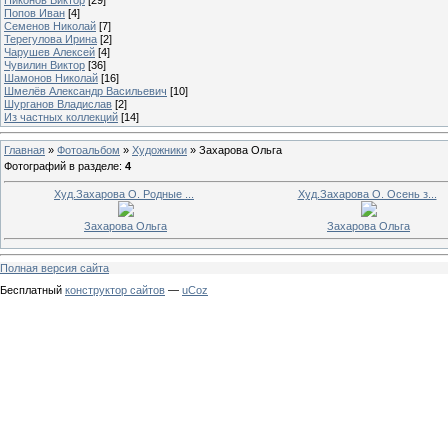
Попов Иван
[4]
Семенов Николай
[7]
Терегулова Ирина
[2]
Чарушев Алексей
[4]
Чувилин Виктор
[36]
Шамонов Николай
[16]
Шмелёв Александр Васильевич
[10]
Шурганов Владислав
[2]
Из частных коллекций
[14]
Главная
»
Фотоальбом
»
Художники
»
Захарова Ольга
Фотографий в разделе
:
4
Худ.Захарова О. Родные ...
Худ.Захарова О. Осень з...
Захарова Ольга
Захарова Ольга
Полная версия сайта
Бесплатный
конструктор сайтов
—
uCoz