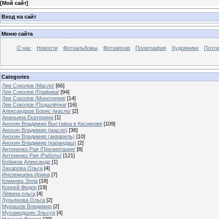
[
Мой сайт
]
Вход на сайт
Меню сайта
О нас
Новости
Фотоальбомы
Фотоархив
Полиграфия
Художники
Поэти
Categories
Лев Соколов /Масло/
[66]
Лев Соколов /Графика/
[94]
Лев Соколов /Монотипия/
[14]
Лев Соколов /Подшлёпки/
[16]
Александров Борис /масло/
[2]
Ананьина Екатерина
[1]
Анохин Владимир Выставка в Касимове
[109]
Анохин Владимир (масло)
[36]
Анохин Владимир (акварель)
[10]
Анохин Владимир (карандаш)
[2]
Антоненко Рая /Презинтация/
[8]
Антоненко Рая /Работы/
[121]
Бобиков Александр
[1]
Захарова Ольга
[4]
Иноземцева Ирина
[7]
Климова Элла
[18]
Корней Федор
[19]
Лёвина ольга
[4]
Лукьянова Ольга
[2]
Мурашов Владимир
[2]
Мухамедшин Эльсур
[4]
Никонов Виктор
[29]