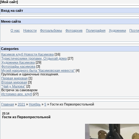
[
Мой сайт
]
Вход на сайт
Меню сайта
О нас
Новости
Фотоальбомы
Фотоархив
Полиграфия
Художники
Поэти
Categories
Касимов клуб Новости Касимова
[16]
Туристическими тропами, Отдыхай дома
[27]
Художники Касимова
[29]
Фотографы касимова
[3]
Музей народного быта "Касимовская невеста"
[4]
Групповые и одиночные посещения.
Первая мировая
[1]
Вторая мировая
[3]
"Чай у Малова"
[2]
Встречи за самоваром
Историко-арх. клуб
[27]
Главная
»
2021
»
Ноябрь
»
5
»
Гости из Первопрестольной
23:14
Гости из Первопрестольной