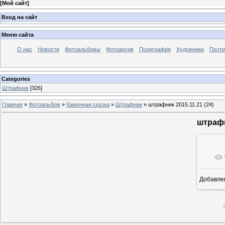
[
Мой сайт
]
Вход на сайт
Меню сайта
О нас
Новости
Фотоальбомы
Фотоархив
Полиграфия
Художники
Поэти
Categories
Штрафник
[326]
Главная
»
Фотоальбом
»
Каменная сказка
»
Штрафник
»
штрафник 2015.11.21 (24)
штрафн
Добавле