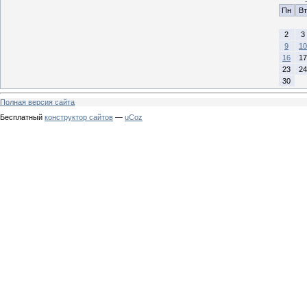
Пн
Вт
2
3
9
10
16
17
23
24
30
Полная версия сайта
Бесплатный
конструктор сайтов
—
uCoz