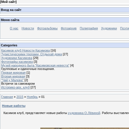
[
Мой сайт
]
Вход на сайт
Меню сайта
О нас
Новости
Фотоальбомы
Фотоархив
Полиграфия
Художники
Поэти
Categories
Касимов клуб Новости Касимова
[16]
Туристическими тропами, Отдыхай дома
[27]
Художники Касимова
[29]
Фотографы касимова
[3]
Музей народного быта "Касимовская невеста"
[4]
Групповые и одиночные посещения.
Первая мировая
[1]
Вторая мировая
[3]
"Чай у Малова"
[2]
Встречи за самоваром
Историко-арх. клуб
[27]
Главная
»
2015
»
Ноябрь
»
01
Новые работы
Касимов клуб, представляет новые работы
художника О.Лёвиной
. Работы выставле