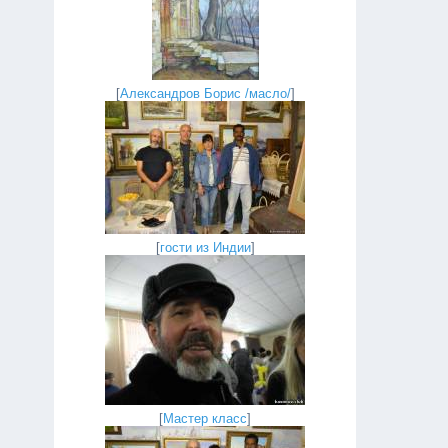
[
Александров Борис /масло/
]
[
гости из Индии
]
[
Мастер класс
]