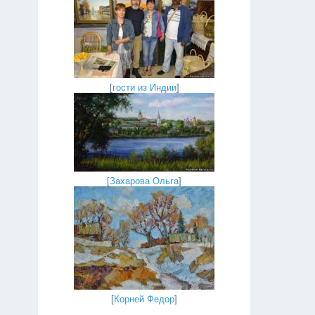
[
гости из Индии
]
[
Захарова Ольга
]
[
Корней Федор
]