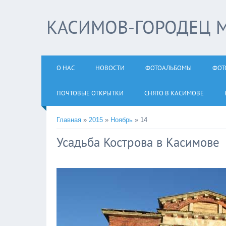
КАСИМОВ-ГОРОДЕЦ 
О НАС
НОВОСТИ
ФОТОАЛЬБОМЫ
ФОТ
ПОЧТОВЫЕ ОТКРЫТКИ
СНЯТО В КАСИМОВЕ
Главная
»
2015
»
Ноябрь
»
14
Усадьба Кострова в Касимове