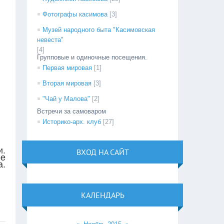
Фотографы касимова
[3]
Музей народного быта "Касимовская
невеста"
[4]
Групповые и одиночные посещения.
Первая мировая
[1]
Вторая мировая
[3]
"Чай у Малова"
[2]
Встречи за самоваром
Историко-арх. клуб
[27]
и.
ВХОД НА САЙТ
ое
а.
КАЛЕНДАРЬ