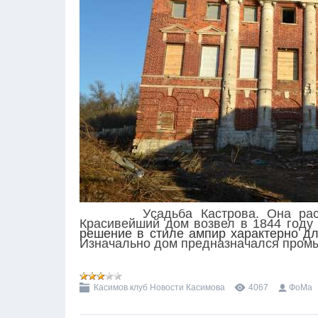
У
садьба Кастрова. Она ра
Красивейший дом возвел в 1844 году
решение в стиле ампир характерно д
Изначально дом предназначался про
Касимов клуб Новости Касимова
4067
ФоМа