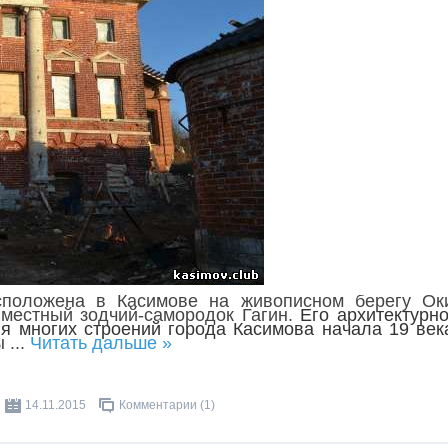
сположена в Касимове на живописном берегу Ок
 местный зодчий-самородок Гагин.
Его архитектурн
ля многих строений города
Касимова
начала 19 век
мы
...
Читать дальше »
14.11.2015
Комментарии (1)