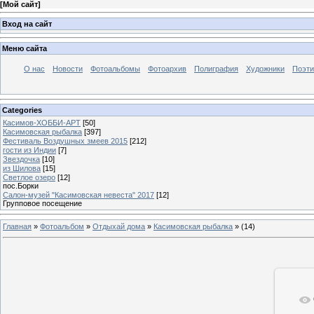
[
Мой сайт
]
Вход на сайт
Меню сайта
О нас
Новости
Фотоальбомы
Фотоархив
Полиграфия
Художники
Поэти
Categories
Касимов-ХОББИ-АРТ
[50]
Касимовская рыбалка
[397]
Фестиваль Воздушных змеев 2015
[212]
гости из Индии
[7]
Звездочка
[10]
из Шилова
[15]
Светлое озеро
[12]
пос.Борки
Салон-музей "Касимовская невеста" 2017
[12]
Групповое посещение
Главная
»
Фотоальбом
»
Отдыхай дома
»
Касимовская рыбалка
»
(14)