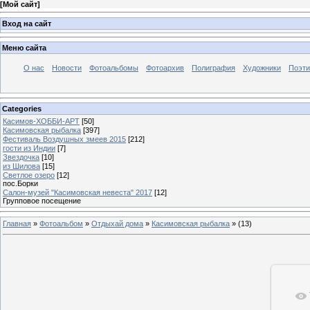
[
Мой сайт
]
Вход на сайт
Меню сайта
О нас
Новости
Фотоальбомы
Фотоархив
Полиграфия
Художники
Поэти
Categories
Касимов-ХОББИ-АРТ
[50]
Касимовская рыбалка
[397]
Фестиваль Воздушных змеев 2015
[212]
гости из Индии
[7]
Звездочка
[10]
из Шилова
[15]
Светлое озеро
[12]
пос.Борки
Салон-музей "Касимовская невеста" 2017
[12]
Групповое посещение
Главная
»
Фотоальбом
»
Отдыхай дома
»
Касимовская рыбалка
»
(13)